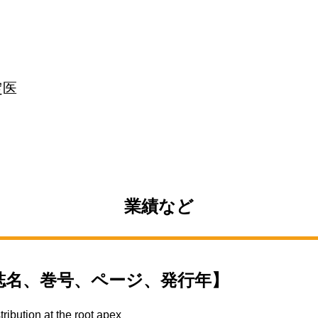
定医
業績など
誌名、巻号、ページ、発行年】
tribution at the root apex