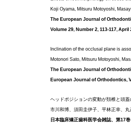
Koji Oyama, Mitsuru Motoyoshi, Masay
The European Journal of Orthodont
Volume 29, Number 2, 113-117, April
Inclination of the occlusal plane is as
Motonori Sato, Mitsuru Motoyoshi, Mas
The European Journal of Orthodont
European Journal of Orthodontics, 
ヘッドポジションの変動が頚椎と頭蓋の
市川和博、須田圭伊子、平林正幸、丸
日本臨床矯正歯科医学会雑誌、第17巻、2号