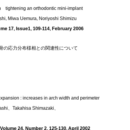
ightening an orthodontic mini-implant
shi, Miwa Uemura, Noriyoshi Shimizu
ume 17, Issue1, 109-114, February 2006
骨の応力分布様相との関連性について
xpansion : increases in arch width and perimeter
yashi、Takahisa Shimazaki、
olume 24, Number 2, 125-130, April 2002