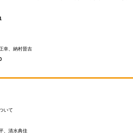
1
正幸、納村晉吉
0
ついて
平、清水典佳