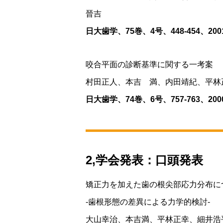
晉吉
日大歯学、75巻、4号、448-454、200
咬合平面の診断基準に関する一考案
村田正人、本吉 満、内田靖紀、平林
日大歯学、74巻、6号、757-763、200
2,学会発表：口頭発表
矯正力を加えた歯の根尖部応力分布に
‐歯根形態の差異による力学的検討‐
大山幸治、本吉満、平林正幸、細井浩