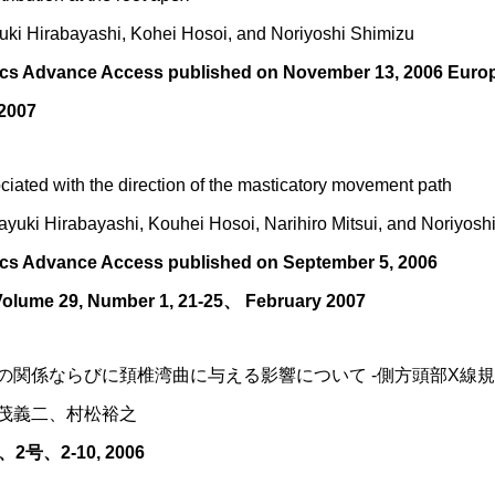
uki Hirabayashi, Kohei Hosoi, and Noriyoshi Shimizu
ics Advance Access published on November 13, 2006 Europ
 2007
sociated with the direction of the masticatory movement path
ayuki Hirabayashi, Kouhei Hosoi, Narihiro Mitsui, and Noriyosh
ics Advance Access published on September 5, 2006
Volume 29, Number 1, 21-25、 February 2007
関係ならびに頚椎湾曲に与える影響について ‐側方頭部X線規
茂義二、村松裕之
、2-10, 2006