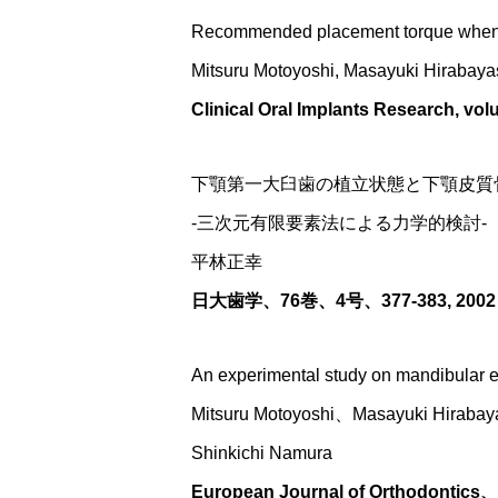
Recommended placement torque when t
Mitsuru Motoyoshi, Masayuki Hirabaya
Clinical Oral Implants Research, vol
下顎第一大臼歯の植立状態と下顎皮質
‐三次元有限要素法による力学的検討‐
平林正幸
日大歯学、76巻、4号、377-383, 2002
An experimental study on mandibular e
Mitsuru Motoyoshi、Masayuki Hiraba
Shinkichi Namura
European Journal of Orthodontics、V