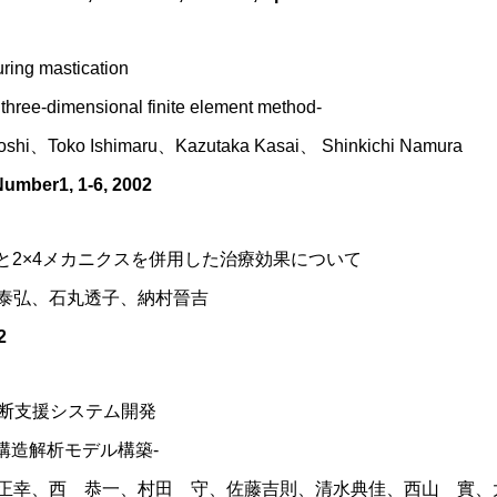
uring mastication
three-dimensional finite element method‐
yoshi、Toko Ishimaru、Kazutaka Kasai、 Shinkichi Namura
Number1, 1-6, 2002
gearと2×4メカニクスを併用した治療効果について
泰弘、石丸透子、納村晉吉
2
診断支援システム開発
構造解析モデル構築‐
正幸、西 恭一、村田 守、佐藤吉則、清水典佳、西山 實、