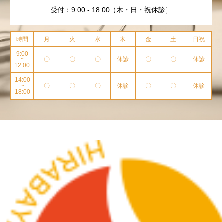
受付：9:00 - 18:00（木・日・祝休診）
時間
月
火
水
木
金
土
日祝
9:00
~
〇
〇
〇
休診
〇
〇
休診
12:00
14:00
~
〇
〇
〇
休診
〇
〇
休診
18:00