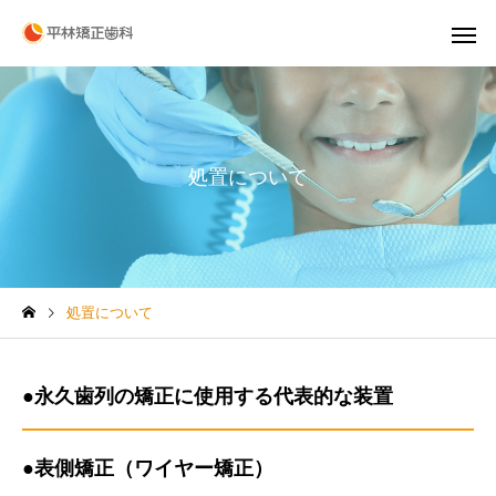
処置について
処置について
●永久歯列の矯正に使用する代表的な装置
●
表側
矯正（ワイヤー矯正）