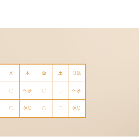
水
木
金
土
日祝
〇
休診
〇
〇
休診
〇
休診
〇
〇
休診