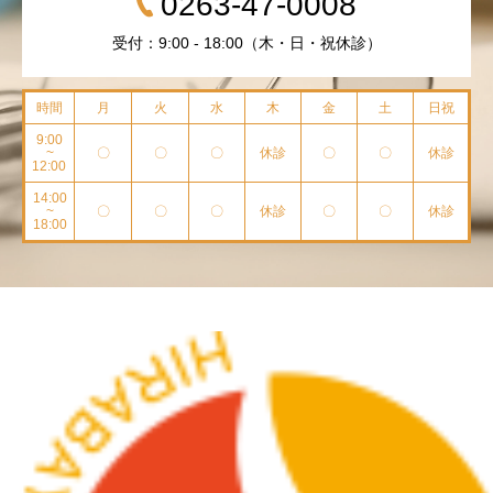
0263-47-0008
受付：9:00 - 18:00（木・日・祝休診）
時間
月
火
水
木
金
土
日祝
9:00
~
〇
〇
〇
休診
〇
〇
休診
12:00
14:00
~
〇
〇
〇
休診
〇
〇
休診
18:00